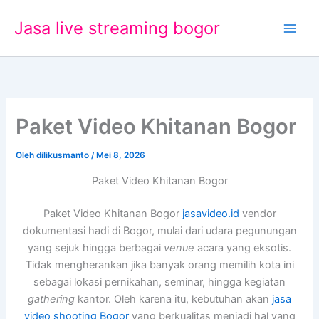
Lewati
Jasa live streaming bogor
ke
konten
Paket Video Khitanan Bogor
Oleh
dilikusmanto
/
Mei 8, 2026
Paket Video Khitanan Bogor
Paket Video Khitanan Bogor
jasavideo.id
vendor
dokumentasi hadi di Bogor, mulai dari udara pegunungan
yang sejuk hingga berbagai
venue
acara yang eksotis.
Tidak mengherankan jika banyak orang memilih kota ini
sebagai lokasi pernikahan, seminar, hingga kegiatan
gathering
kantor. Oleh karena itu, kebutuhan akan
jasa
video shooting Bogor
yang berkualitas menjadi hal yang