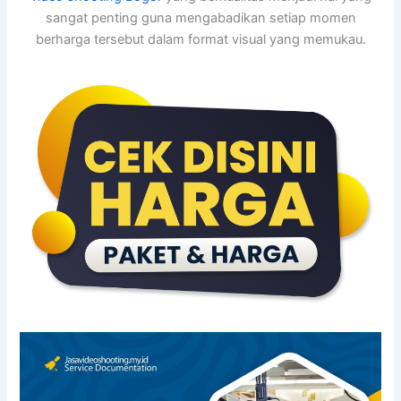
sangat penting guna mengabadikan setiap momen
berharga tersebut dalam format visual yang memukau.