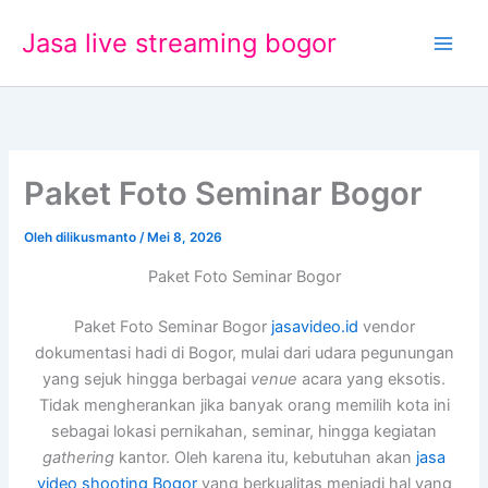
Lewati
Jasa live streaming bogor
ke
konten
Paket Foto Seminar Bogor
Oleh
dilikusmanto
/
Mei 8, 2026
Paket Foto Seminar Bogor
Paket Foto Seminar Bogor
jasavideo.id
vendor
dokumentasi hadi di Bogor, mulai dari udara pegunungan
yang sejuk hingga berbagai
venue
acara yang eksotis.
Tidak mengherankan jika banyak orang memilih kota ini
sebagai lokasi pernikahan, seminar, hingga kegiatan
gathering
kantor. Oleh karena itu, kebutuhan akan
jasa
video shooting Bogor
yang berkualitas menjadi hal yang