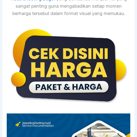
sangat penting guna mengabadikan setiap momen
berharga tersebut dalam format visual yang memukau.