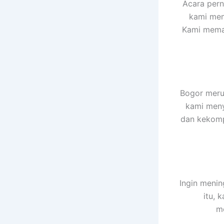
Acara pern
kami mem
Kami memas
Bogor merup
kami meny
dan kekompa
Ingin menin
itu, 
me