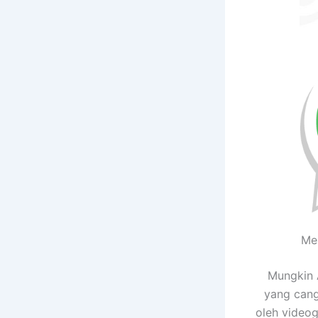
Me
Mungkin 
yang cang
oleh videog