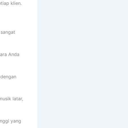
iap klien.
 sangat
cara Anda
 dengan
sik latar,
inggi yang