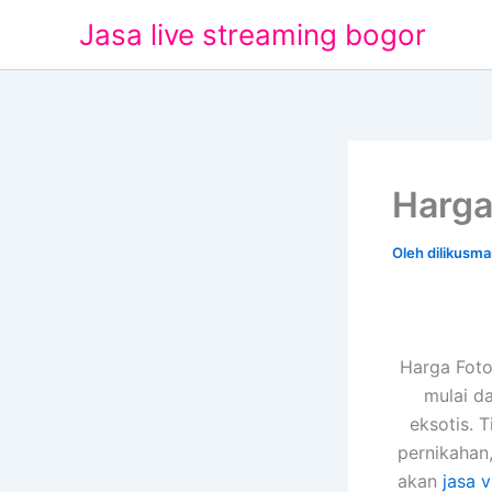
Lewati
Jasa live streaming bogor
ke
konten
Harga
Oleh
dilikusm
Harga Foto
mulai d
eksotis. 
pernikahan
akan
jasa 