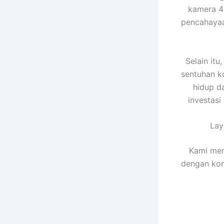
kamera 
pencahayaa
Selain it
sentuhan k
hidup d
investasi
La
Kami men
dengan kon