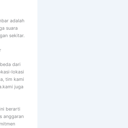
mbar adalah
ga suara
gan sekitar.
r
beda dari
kasi-lokasi
ua, tim kami
.kami juga
ni berarti
s anggaran
omitmen