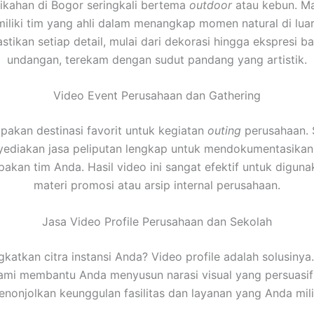
ikahan di Bogor seringkali bertema
outdoor
atau kebun. Mak
iliki tim yang ahli dalam menangkap momen natural di luar
tikan setiap detail, mulai dari dekorasi hingga ekspresi b
undangan, terekam dengan sudut pandang yang artistik.
Video Event Perusahaan dan Gathering
akan destinasi favorit untuk kegiatan
outing
perusahaan. S
ediakan jasa peliputan lengkap untuk mendokumentasikan
kan tim Anda. Hasil video ini sangat efektif untuk digun
materi promosi atau arsip internal perusahaan.
Jasa Video Profile Perusahaan dan Sekolah
gkatkan citra instansi Anda? Video profile adalah solusinya
kami membantu Anda menyusun narasi visual yang persuasi
nonjolkan keunggulan fasilitas dan layanan yang Anda mili