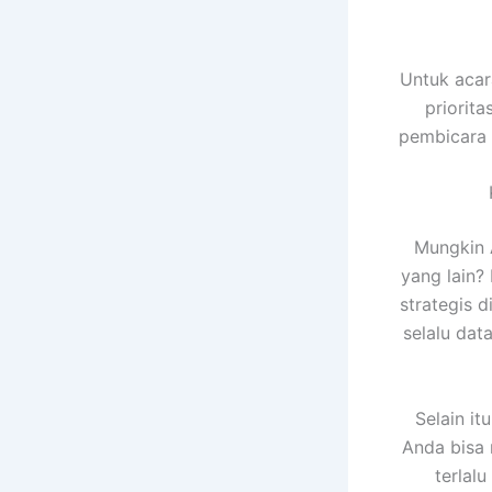
Untuk acar
priorit
pembicara t
Mungkin 
yang lain?
strategis d
selalu da
Selain it
Anda bisa
terlal