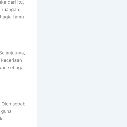
a dari itu,
 ruangan.
ahagia tamu
elanjutnya,
 keceriaan
akan sebagai
. Oleh sebab
f guna
ki.