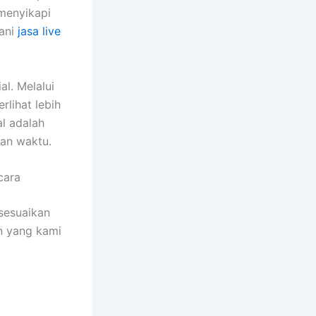
menyikapi
yani
jasa live
l. Melalui
rlihat lebih
l adalah
lan waktu.
cara
sesuaikan
n yang kami