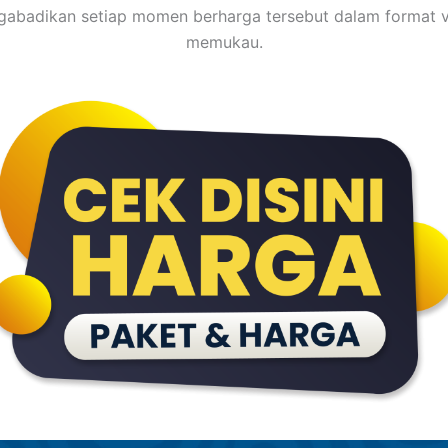
abadikan setiap momen berharga tersebut dalam format v
memukau.