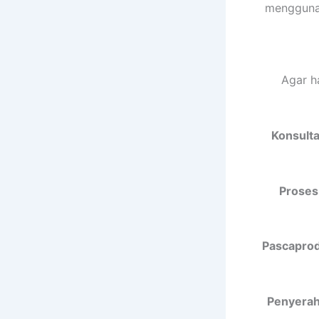
menggunak
Agar h
Konsulta
Proses
Pascaprodu
Penyeraha