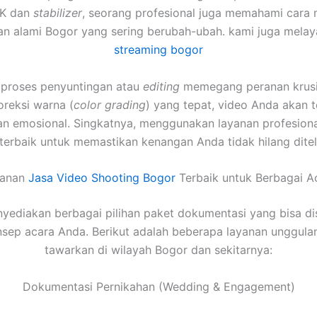
4K dan
stabilizer
, seorang profesional juga memahami cara 
n alami Bogor yang sering berubah-ubah. kami juga mela
streaming bogor
u, proses penyuntingan atau
editing
memegang peranan krusia
oreksi warna (
color grading
) yang tepat, video Anda akan te
an emosional. Singkatnya, menggunakan layanan profesiona
 terbaik untuk memastikan kenangan Anda tidak hilang dite
yanan
Jasa Video Shooting Bogor
Terbaik untuk Berbagai A
yediakan berbagai pilihan paket dokumentasi yang bisa di
sep acara Anda. Berikut adalah beberapa layanan unggula
tawarkan di wilayah Bogor dan sekitarnya:
Dokumentasi Pernikahan (Wedding & Engagement)