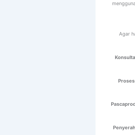
menggunak
Agar h
Konsulta
Proses
Pascaprodu
Penyeraha