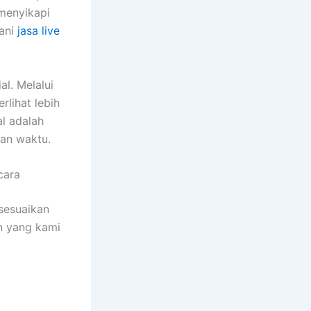
menyikapi
yani
jasa live
l. Melalui
rlihat lebih
l adalah
lan waktu.
cara
sesuaikan
n yang kami