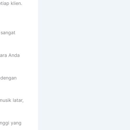
iap klien.
 sangat
cara Anda
 dengan
sik latar,
inggi yang