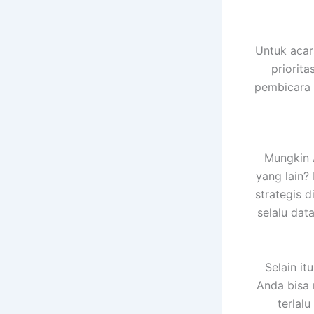
Untuk acar
priorit
pembicara t
Mungkin 
yang lain?
strategis d
selalu da
Selain it
Anda bisa
terlal