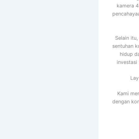
kamera 
pencahayaa
Selain it
sentuhan k
hidup d
investasi
La
Kami men
dengan kon