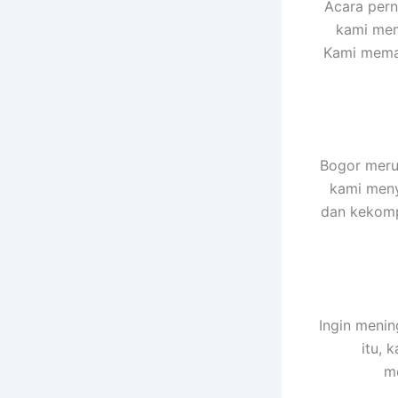
Acara pern
kami mem
Kami memas
Bogor merup
kami meny
dan kekompa
Ingin menin
itu, 
me