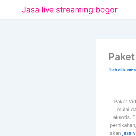
Lewati
Jasa live streaming bogor
ke
konten
Paket
Oleh
dilikusm
Paket Vi
mulai d
eksotis. 
pernikahan
akan
jasa 