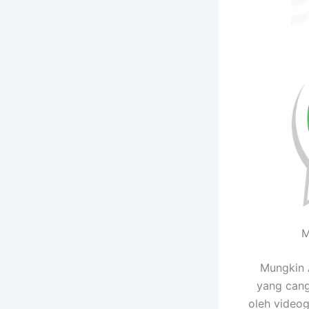
M
Mungkin 
yang cang
oleh videog