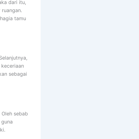
a dari itu,
 ruangan.
ahagia tamu
elanjutnya,
 keceriaan
akan sebagai
. Oleh sebab
f guna
ki.