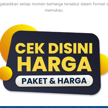
abadikan setiap momen berharga tersebut dalam format v
memukau.