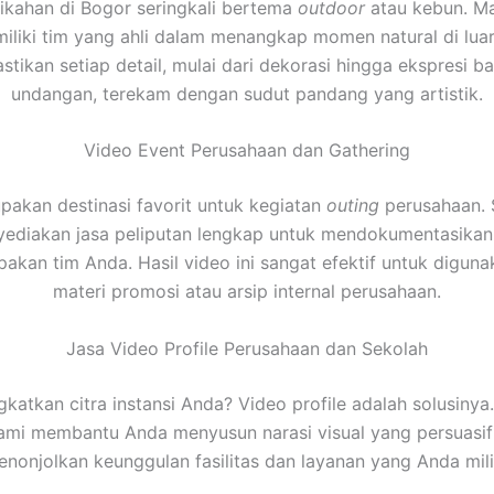
ikahan di Bogor seringkali bertema
outdoor
atau kebun. Mak
iliki tim yang ahli dalam menangkap momen natural di luar
tikan setiap detail, mulai dari dekorasi hingga ekspresi b
undangan, terekam dengan sudut pandang yang artistik.
Video Event Perusahaan dan Gathering
akan destinasi favorit untuk kegiatan
outing
perusahaan. S
ediakan jasa peliputan lengkap untuk mendokumentasikan
kan tim Anda. Hasil video ini sangat efektif untuk digun
materi promosi atau arsip internal perusahaan.
Jasa Video Profile Perusahaan dan Sekolah
gkatkan citra instansi Anda? Video profile adalah solusinya
kami membantu Anda menyusun narasi visual yang persuasi
nonjolkan keunggulan fasilitas dan layanan yang Anda mili