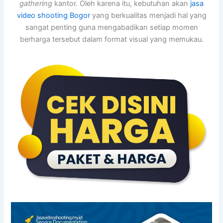
gathering
kantor. Oleh karena itu, kebutuhan akan
jasa
video shooting Bogor
yang berkualitas menjadi hal yang
sangat penting guna mengabadikan setiap momen
berharga tersebut dalam format visual yang memukau.