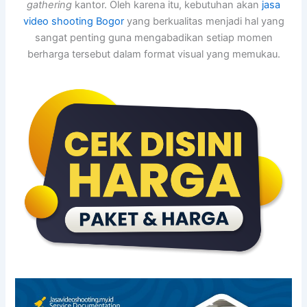
gathering
kantor. Oleh karena itu, kebutuhan akan
jasa
video shooting Bogor
yang berkualitas menjadi hal yang
sangat penting guna mengabadikan setiap momen
berharga tersebut dalam format visual yang memukau.