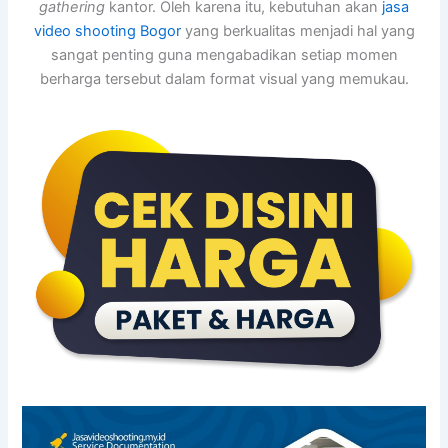
gathering
kantor. Oleh karena itu, kebutuhan akan
jasa
video shooting Bogor
yang berkualitas menjadi hal yang
sangat penting guna mengabadikan setiap momen
berharga tersebut dalam format visual yang memukau.