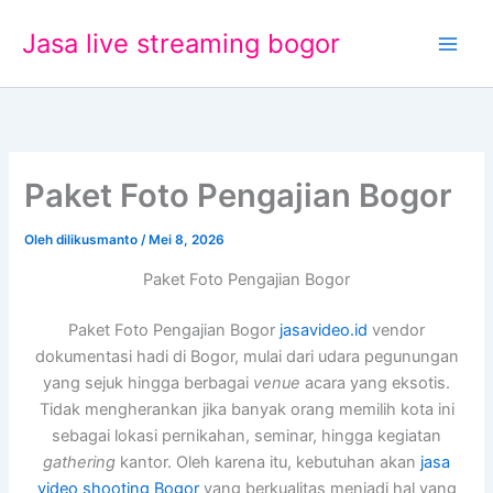
Lewati
Jasa live streaming bogor
ke
konten
Paket Foto Pengajian Bogor
Oleh
dilikusmanto
/
Mei 8, 2026
Paket Foto Pengajian Bogor
Paket Foto Pengajian Bogor
jasavideo.id
vendor
dokumentasi hadi di Bogor, mulai dari udara pegunungan
yang sejuk hingga berbagai
venue
acara yang eksotis.
Tidak mengherankan jika banyak orang memilih kota ini
sebagai lokasi pernikahan, seminar, hingga kegiatan
gathering
kantor. Oleh karena itu, kebutuhan akan
jasa
video shooting Bogor
yang berkualitas menjadi hal yang