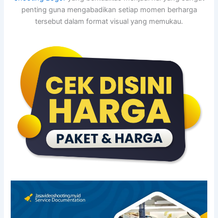
penting guna mengabadikan setiap momen berharga
tersebut dalam format visual yang memukau.