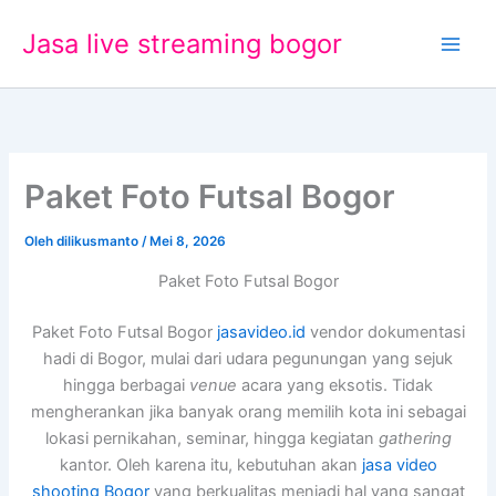
Lewati
Jasa live streaming bogor
ke
konten
Paket Foto Futsal Bogor
Oleh
dilikusmanto
/
Mei 8, 2026
Paket Foto Futsal Bogor
Paket Foto Futsal Bogor
jasavideo.id
vendor dokumentasi
hadi di Bogor, mulai dari udara pegunungan yang sejuk
hingga berbagai
venue
acara yang eksotis. Tidak
mengherankan jika banyak orang memilih kota ini sebagai
lokasi pernikahan, seminar, hingga kegiatan
gathering
kantor. Oleh karena itu, kebutuhan akan
jasa video
shooting Bogor
yang berkualitas menjadi hal yang sangat