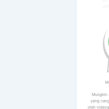
M
Mungkin 
yang cang
oleh videog