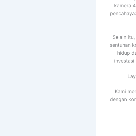
kamera 
pencahayaa
Selain it
sentuhan k
hidup d
investasi
La
Kami men
dengan kon