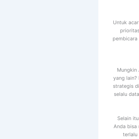
Untuk acar
priorit
pembicara t
Mungkin 
yang lain?
strategis d
selalu da
Selain it
Anda bisa
terlal