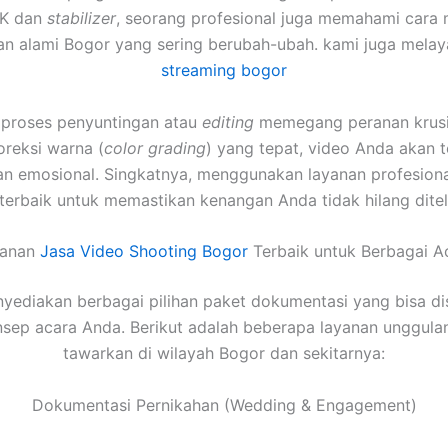
4K dan
stabilizer
, seorang profesional juga memahami cara 
n alami Bogor yang sering berubah-ubah. kami juga mela
streaming bogor
u, proses penyuntingan atau
editing
memegang peranan krusia
oreksi warna (
color grading
) yang tepat, video Anda akan te
an emosional. Singkatnya, menggunakan layanan profesiona
 terbaik untuk memastikan kenangan Anda tidak hilang dite
yanan
Jasa Video Shooting Bogor
Terbaik untuk Berbagai A
yediakan berbagai pilihan paket dokumentasi yang bisa di
sep acara Anda. Berikut adalah beberapa layanan unggula
tawarkan di wilayah Bogor dan sekitarnya:
Dokumentasi Pernikahan (Wedding & Engagement)