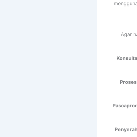
menggunak
Agar h
Konsulta
Proses
Pascaprodu
Penyeraha