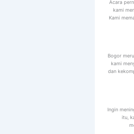
Acara pern
kami mem
Kami memas
Bogor merup
kami meny
dan kekompa
Ingin menin
itu, 
me