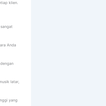
iap klien.
 sangat
cara Anda
 dengan
sik latar,
inggi yang