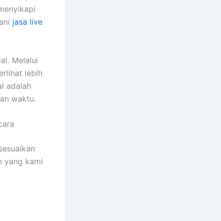
menyikapi
yani
jasa live
l. Melalui
rlihat lebih
l adalah
lan waktu.
cara
sesuaikan
n yang kami