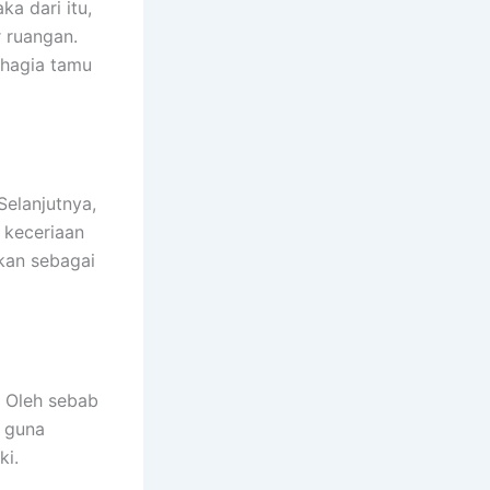
a dari itu,
 ruangan.
ahagia tamu
elanjutnya,
 keceriaan
akan sebagai
. Oleh sebab
f guna
ki.