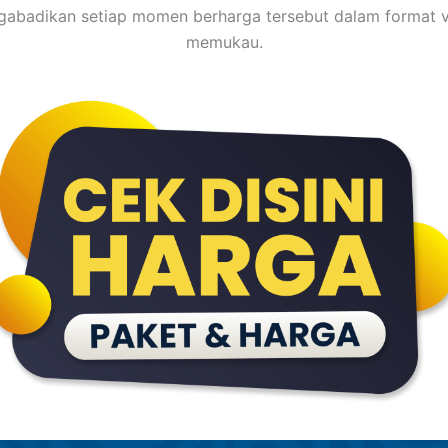
abadikan setiap momen berharga tersebut dalam format v
memukau.