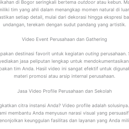
ikahan di Bogor seringkali bertema
outdoor
atau kebun. Mak
iliki tim yang ahli dalam menangkap momen natural di luar
tikan setiap detail, mulai dari dekorasi hingga ekspresi b
undangan, terekam dengan sudut pandang yang artistik.
Video Event Perusahaan dan Gathering
akan destinasi favorit untuk kegiatan
outing
perusahaan. S
ediakan jasa peliputan lengkap untuk mendokumentasikan
kan tim Anda. Hasil video ini sangat efektif untuk digun
materi promosi atau arsip internal perusahaan.
Jasa Video Profile Perusahaan dan Sekolah
gkatkan citra instansi Anda? Video profile adalah solusinya
kami membantu Anda menyusun narasi visual yang persuasi
nonjolkan keunggulan fasilitas dan layanan yang Anda mili