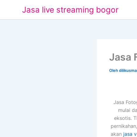
Lewati
Jasa live streaming bogor
ke
konten
Jasa 
Oleh
dilikusm
Jasa Foto
mulai d
eksotis. 
pernikahan
akan
jasa 