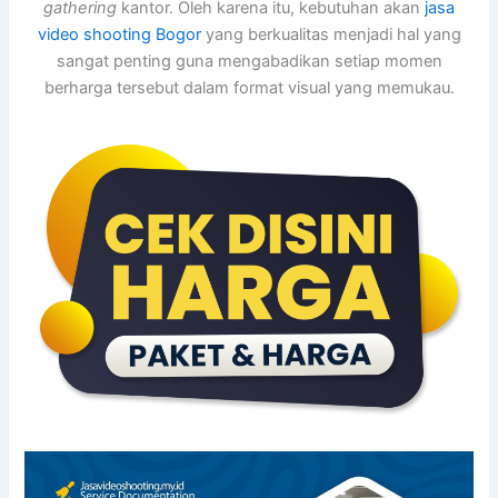
gathering
kantor. Oleh karena itu, kebutuhan akan
jasa
video shooting Bogor
yang berkualitas menjadi hal yang
sangat penting guna mengabadikan setiap momen
berharga tersebut dalam format visual yang memukau.