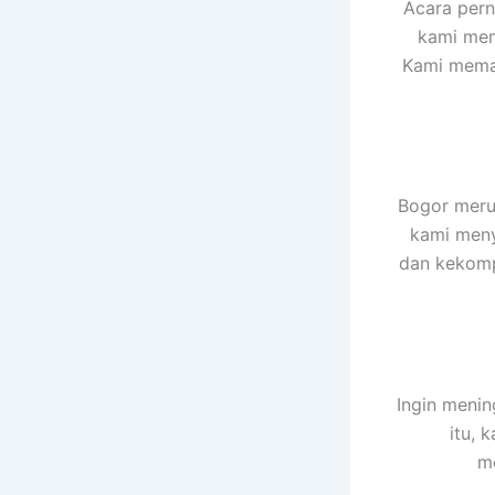
Acara pern
kami mem
Kami memas
Bogor merup
kami meny
dan kekompa
Ingin menin
itu, 
me