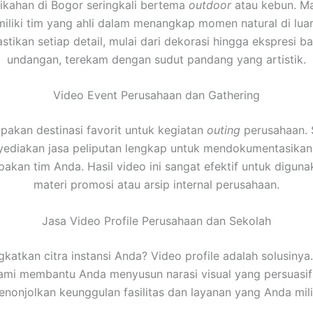
ikahan di Bogor seringkali bertema
outdoor
atau kebun. Mak
iliki tim yang ahli dalam menangkap momen natural di luar
tikan setiap detail, mulai dari dekorasi hingga ekspresi b
undangan, terekam dengan sudut pandang yang artistik.
Video Event Perusahaan dan Gathering
akan destinasi favorit untuk kegiatan
outing
perusahaan. S
ediakan jasa peliputan lengkap untuk mendokumentasikan
kan tim Anda. Hasil video ini sangat efektif untuk digun
materi promosi atau arsip internal perusahaan.
Jasa Video Profile Perusahaan dan Sekolah
gkatkan citra instansi Anda? Video profile adalah solusinya
kami membantu Anda menyusun narasi visual yang persuasi
nonjolkan keunggulan fasilitas dan layanan yang Anda mili