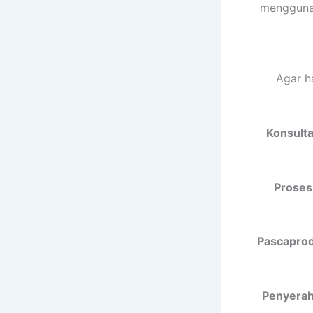
menggunak
Agar h
Konsulta
Proses
Pascaprodu
Penyeraha