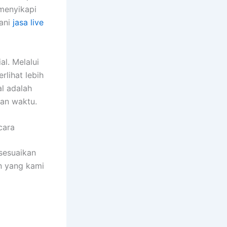
menyikapi
yani
jasa live
l. Melalui
rlihat lebih
l adalah
lan waktu.
cara
sesuaikan
n yang kami