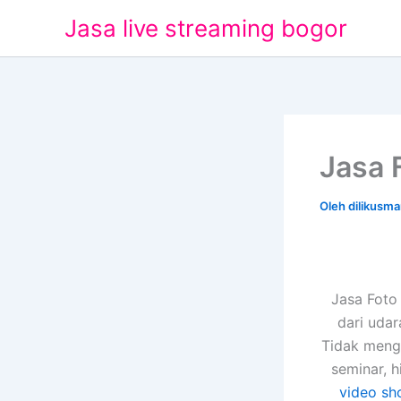
Lewati
Jasa live streaming bogor
ke
konten
Jasa 
Oleh
dilikusm
Jasa Foto
dari uda
Tidak mengh
seminar, 
video sh