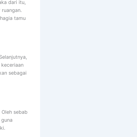
a dari itu,
 ruangan.
ahagia tamu
elanjutnya,
 keceriaan
akan sebagai
. Oleh sebab
f guna
ki.