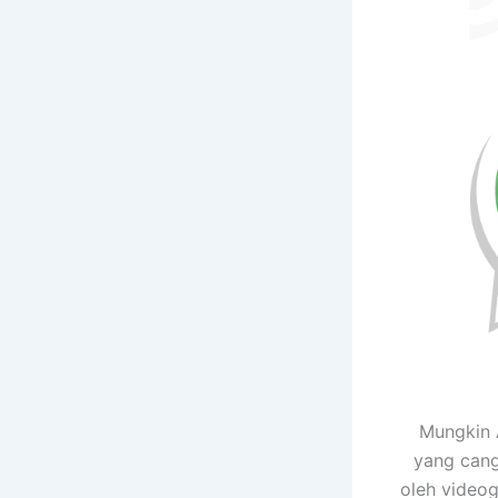
Mungkin 
yang cang
oleh videog