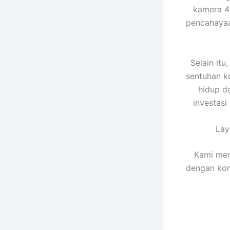
kamera 
pencahayaa
Selain it
sentuhan k
hidup d
investasi
La
Kami men
dengan kon