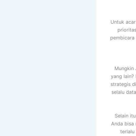
Untuk acar
priorit
pembicara t
Mungkin 
yang lain?
strategis d
selalu da
Selain it
Anda bisa
terlal