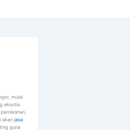
gor, mulai
 eksotis.
 pernikahan,
an akan
jasa
ting guna