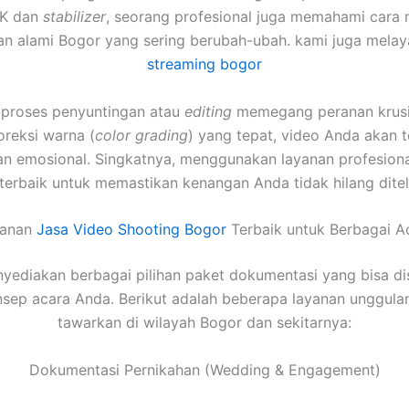
4K dan
stabilizer
, seorang profesional juga memahami cara 
n alami Bogor yang sering berubah-ubah. kami juga mela
streaming bogor
u, proses penyuntingan atau
editing
memegang peranan krusia
oreksi warna (
color grading
) yang tepat, video Anda akan te
an emosional. Singkatnya, menggunakan layanan profesiona
 terbaik untuk memastikan kenangan Anda tidak hilang dite
yanan
Jasa Video Shooting Bogor
Terbaik untuk Berbagai A
yediakan berbagai pilihan paket dokumentasi yang bisa di
sep acara Anda. Berikut adalah beberapa layanan unggula
tawarkan di wilayah Bogor dan sekitarnya:
Dokumentasi Pernikahan (Wedding & Engagement)