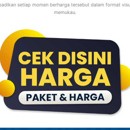
adikan setiap momen berharga tersebut dalam format visu
memukau.