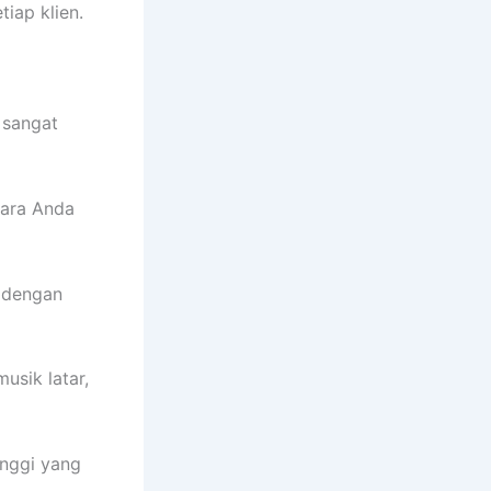
iap klien.
 sangat
cara Anda
 dengan
sik latar,
inggi yang