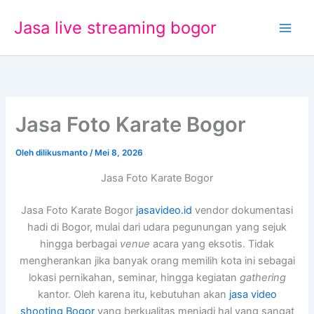
Lewati
Jasa live streaming bogor
ke
konten
Jasa Foto Karate Bogor
Oleh
dilikusmanto
/
Mei 8, 2026
Jasa Foto Karate Bogor
Jasa Foto Karate Bogor
jasavideo.id
vendor dokumentasi
hadi di Bogor, mulai dari udara pegunungan yang sejuk
hingga berbagai
venue
acara yang eksotis. Tidak
mengherankan jika banyak orang memilih kota ini sebagai
lokasi pernikahan, seminar, hingga kegiatan
gathering
kantor. Oleh karena itu, kebutuhan akan
jasa video
shooting Bogor
yang berkualitas menjadi hal yang sangat