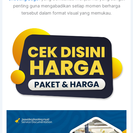
penting guna mengabadikan setiap momen berharga
tersebut dalam format visual yang memukau.