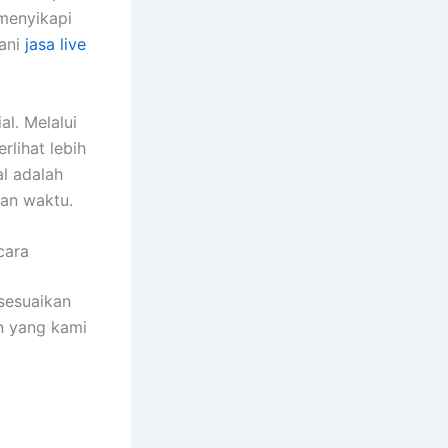
menyikapi
yani
jasa live
l. Melalui
rlihat lebih
l adalah
lan waktu.
cara
sesuaikan
n yang kami