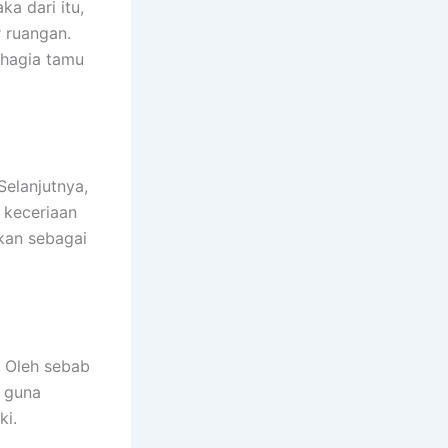
a dari itu,
 ruangan.
ahagia tamu
elanjutnya,
 keceriaan
akan sebagai
. Oleh sebab
f guna
ki.