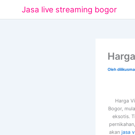
Lewati
Jasa live streaming bogor
ke
konten
Harga
Oleh
dilikusm
Harga V
Bogor, mula
eksotis. 
pernikahan
akan
jasa 