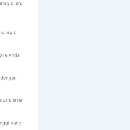
iap klien.
 sangat
cara Anda
 dengan
sik latar,
inggi yang