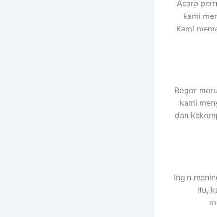
Acara pern
kami mem
Kami memas
Bogor merup
kami meny
dan kekompa
Ingin menin
itu, 
me