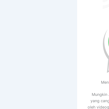
Men
Mungkin 
yang cang
oleh videog