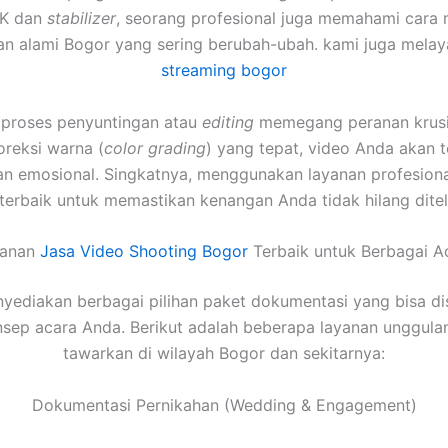
4K dan
stabilizer
, seorang profesional juga memahami cara 
n alami Bogor yang sering berubah-ubah. kami juga mela
streaming bogor
u, proses penyuntingan atau
editing
memegang peranan krusia
oreksi warna (
color grading
) yang tepat, video Anda akan te
an emosional. Singkatnya, menggunakan layanan profesiona
 terbaik untuk memastikan kenangan Anda tidak hilang dite
yanan
Jasa Video Shooting Bogor
Terbaik untuk Berbagai A
yediakan berbagai pilihan paket dokumentasi yang bisa di
sep acara Anda. Berikut adalah beberapa layanan unggula
tawarkan di wilayah Bogor dan sekitarnya:
Dokumentasi Pernikahan (Wedding & Engagement)