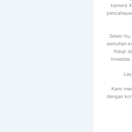
kamera 
pencahayaa
Selain it
sentuhan k
hidup d
investasi
La
Kami men
dengan kon