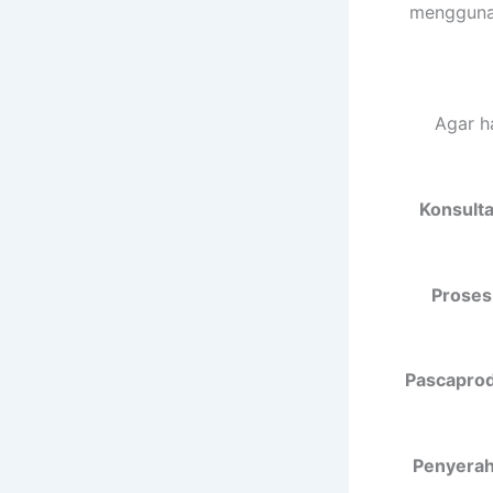
menggunak
Agar h
Konsulta
Proses
Pascaprodu
Penyeraha