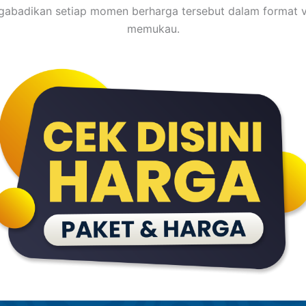
abadikan setiap momen berharga tersebut dalam format v
memukau.