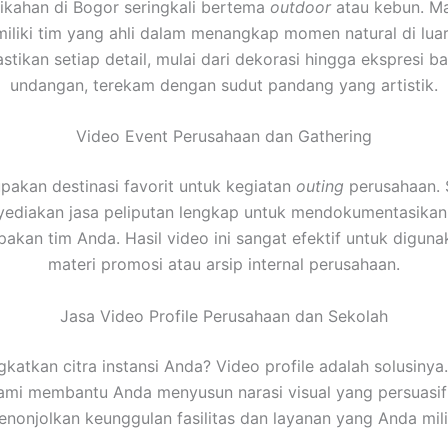
ikahan di Bogor seringkali bertema
outdoor
atau kebun. Mak
iliki tim yang ahli dalam menangkap momen natural di luar
tikan setiap detail, mulai dari dekorasi hingga ekspresi b
undangan, terekam dengan sudut pandang yang artistik.
Video Event Perusahaan dan Gathering
akan destinasi favorit untuk kegiatan
outing
perusahaan. S
ediakan jasa peliputan lengkap untuk mendokumentasikan
kan tim Anda. Hasil video ini sangat efektif untuk digun
materi promosi atau arsip internal perusahaan.
Jasa Video Profile Perusahaan dan Sekolah
gkatkan citra instansi Anda? Video profile adalah solusinya
kami membantu Anda menyusun narasi visual yang persuasi
nonjolkan keunggulan fasilitas dan layanan yang Anda mili