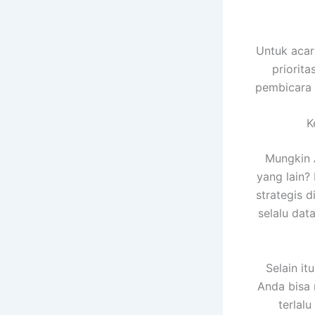
Untuk acar
priorit
pembicara t
K
Mungkin 
yang lain?
strategis d
selalu da
Selain it
Anda bisa
terlal