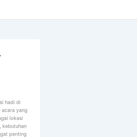
r
i hadi di
e
acara yang
gai lokasi
u, kebutuhan
gat penting