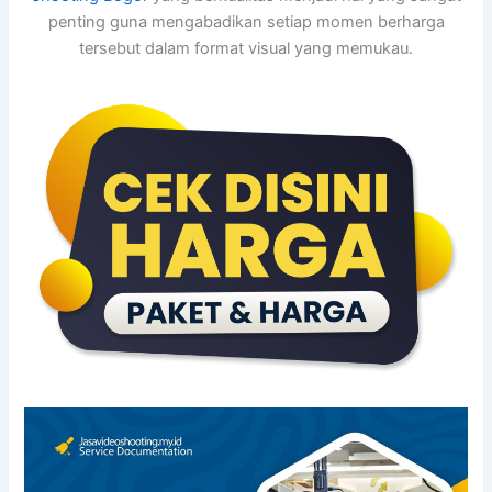
penting guna mengabadikan setiap momen berharga
tersebut dalam format visual yang memukau.