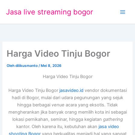
Lewati
Jasa live streaming bogor
ke
konten
Harga Video Tinju Bogor
Oleh
dilikusmanto
/
Mei 8, 2026
Harga Video Tinju Bogor
Harga Video Tinju Bogor
jasavideo.id
vendor dokumentasi
hadi di Bogor, mulai dari udara pegunungan yang sejuk
hingga berbagai
venue
acara yang eksotis. Tidak
mengherankan jika banyak orang memilih kota ini sebagai
lokasi pernikahan, seminar, hingga kegiatan
gathering
kantor. Oleh karena itu, kebutuhan akan
jasa video
shooting Bogor
yang berkualitas menjadi hal yang sangat