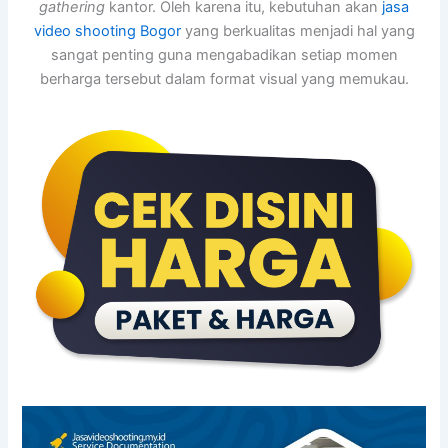
gathering
kantor. Oleh karena itu, kebutuhan akan
jasa
video shooting Bogor
yang berkualitas menjadi hal yang
sangat penting guna mengabadikan setiap momen
berharga tersebut dalam format visual yang memukau.