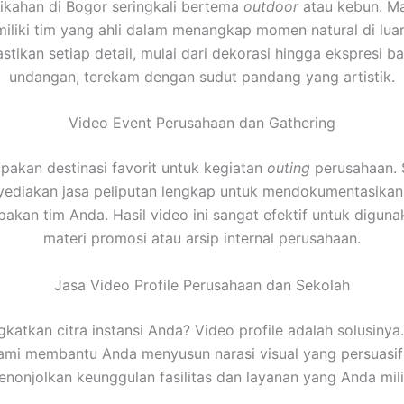
ikahan di Bogor seringkali bertema
outdoor
atau kebun. Mak
iliki tim yang ahli dalam menangkap momen natural di luar
tikan setiap detail, mulai dari dekorasi hingga ekspresi b
undangan, terekam dengan sudut pandang yang artistik.
Video Event Perusahaan dan Gathering
akan destinasi favorit untuk kegiatan
outing
perusahaan. S
ediakan jasa peliputan lengkap untuk mendokumentasikan
kan tim Anda. Hasil video ini sangat efektif untuk digun
materi promosi atau arsip internal perusahaan.
Jasa Video Profile Perusahaan dan Sekolah
gkatkan citra instansi Anda? Video profile adalah solusinya
kami membantu Anda menyusun narasi visual yang persuasi
nonjolkan keunggulan fasilitas dan layanan yang Anda mili