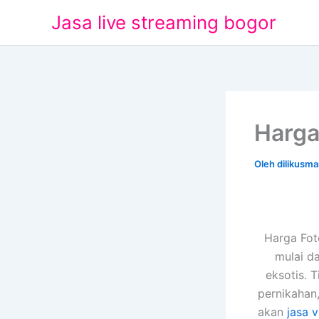
Lewati
Jasa live streaming bogor
ke
konten
Harga
Oleh
dilikusm
Harga Fot
mulai d
eksotis. 
pernikahan
akan
jasa 