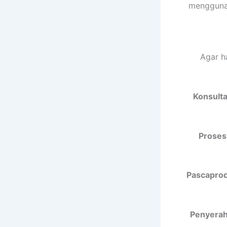
menggunak
Agar h
Konsulta
Proses
Pascaprodu
Penyeraha