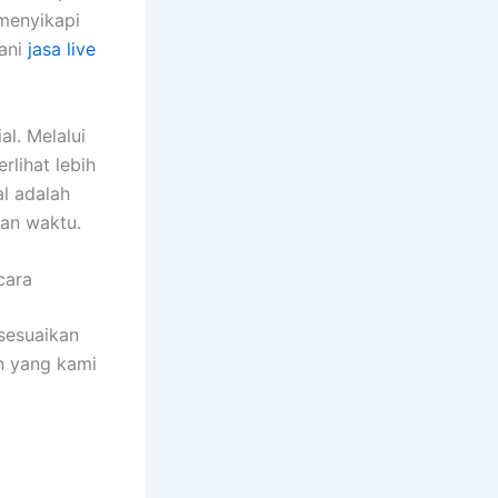
menyikapi
yani
jasa live
l. Melalui
rlihat lebih
l adalah
lan waktu.
cara
sesuaikan
n yang kami