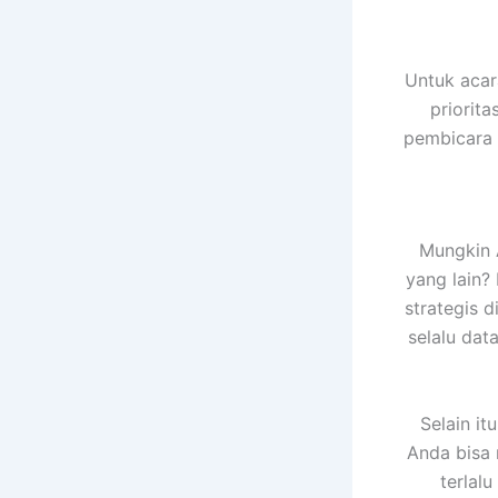
Untuk acar
priorit
pembicara t
Mungkin 
yang lain?
strategis d
selalu da
Selain it
Anda bisa
terlal