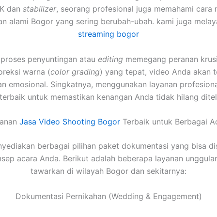
4K dan
stabilizer
, seorang profesional juga memahami cara 
n alami Bogor yang sering berubah-ubah. kami juga mela
streaming bogor
u, proses penyuntingan atau
editing
memegang peranan krusia
oreksi warna (
color grading
) yang tepat, video Anda akan te
an emosional. Singkatnya, menggunakan layanan profesiona
 terbaik untuk memastikan kenangan Anda tidak hilang dite
yanan
Jasa Video Shooting Bogor
Terbaik untuk Berbagai A
yediakan berbagai pilihan paket dokumentasi yang bisa di
sep acara Anda. Berikut adalah beberapa layanan unggula
tawarkan di wilayah Bogor dan sekitarnya:
Dokumentasi Pernikahan (Wedding & Engagement)