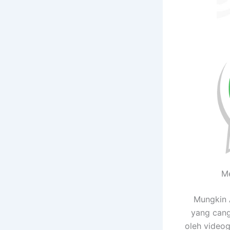
M
Mungkin 
yang cang
oleh videog