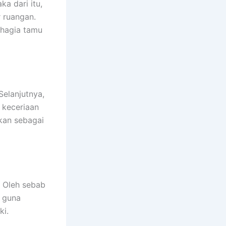
a dari itu,
 ruangan.
ahagia tamu
elanjutnya,
 keceriaan
akan sebagai
. Oleh sebab
f guna
ki.