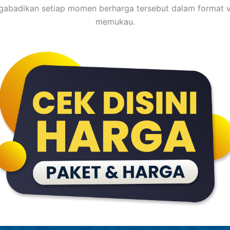
abadikan setiap momen berharga tersebut dalam format v
memukau.