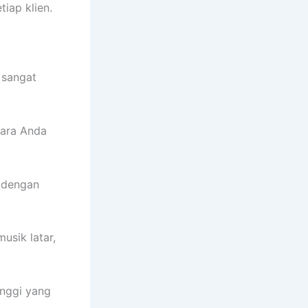
iap klien.
 sangat
cara Anda
 dengan
sik latar,
inggi yang