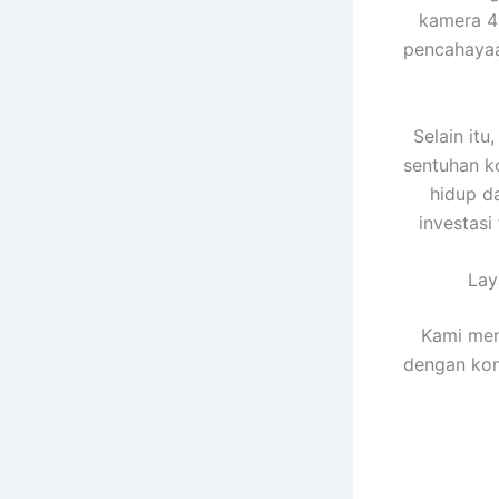
kamera 
pencahayaa
Selain it
sentuhan k
hidup d
investasi
La
Kami men
dengan kon