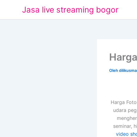
Lewati
Jasa live streaming bogor
ke
konten
Harga
Oleh
dilikusm
Harga Foto
udara peg
menghera
seminar, 
video sh