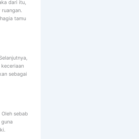
a dari itu,
 ruangan.
ahagia tamu
elanjutnya,
 keceriaan
akan sebagai
. Oleh sebab
f guna
ki.