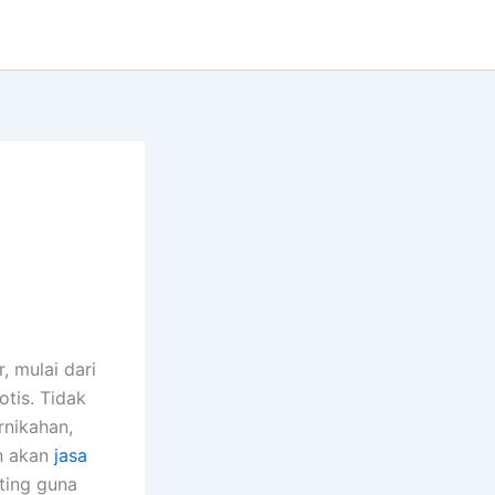
 mulai dari
tis. Tidak
rnikahan,
an akan
jasa
ting guna