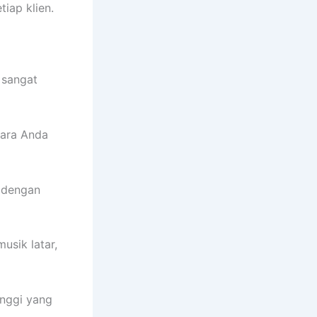
iap klien.
 sangat
cara Anda
 dengan
sik latar,
inggi yang