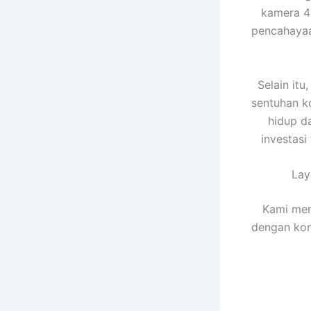
kamera 
pencahayaa
Selain it
sentuhan k
hidup d
investasi
La
Kami men
dengan kon