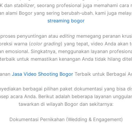
4K dan
stabilizer
, seorang profesional juga memahami cara 
n alami Bogor yang sering berubah-ubah. kami juga mela
streaming bogor
u, proses penyuntingan atau
editing
memegang peranan krusia
oreksi warna (
color grading
) yang tepat, video Anda akan te
an emosional. Singkatnya, menggunakan layanan profesiona
 terbaik untuk memastikan kenangan Anda tidak hilang dite
yanan
Jasa Video Shooting Bogor
Terbaik untuk Berbagai A
yediakan berbagai pilihan paket dokumentasi yang bisa di
sep acara Anda. Berikut adalah beberapa layanan unggula
tawarkan di wilayah Bogor dan sekitarnya:
Dokumentasi Pernikahan (Wedding & Engagement)