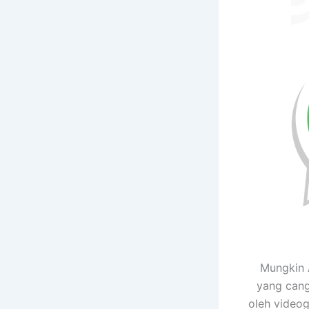
Mungkin 
yang cang
oleh videog