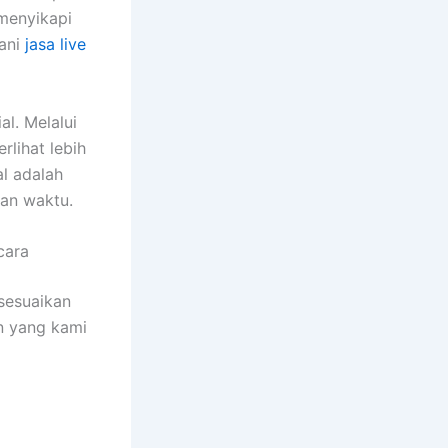
menyikapi
yani
jasa live
l. Melalui
rlihat lebih
l adalah
lan waktu.
cara
sesuaikan
n yang kami