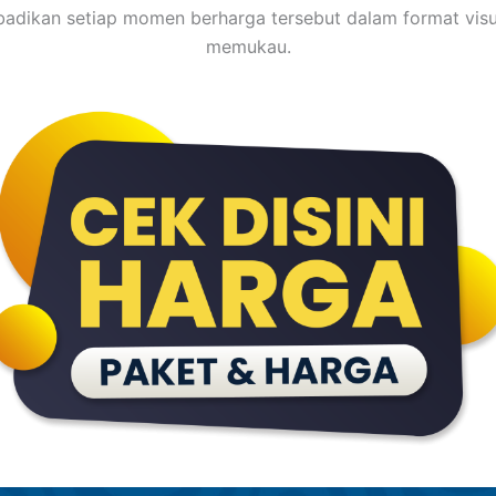
adikan setiap momen berharga tersebut dalam format visu
memukau.