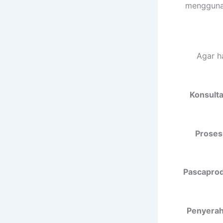
menggunak
Agar h
Konsulta
Proses
Pascaprodu
Penyeraha