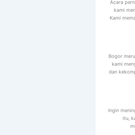
Acara pern
kami mem
Kami memas
Bogor merup
kami meny
dan kekompa
Ingin menin
itu, 
me