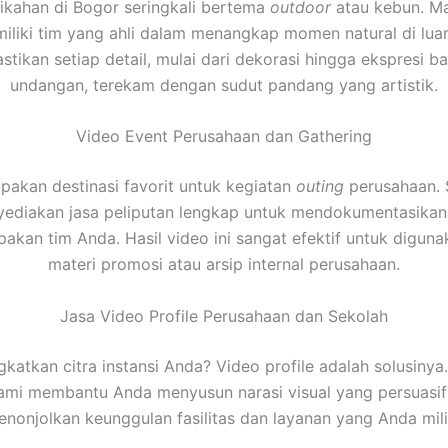
ikahan di Bogor seringkali bertema
outdoor
atau kebun. Mak
iliki tim yang ahli dalam menangkap momen natural di luar
tikan setiap detail, mulai dari dekorasi hingga ekspresi b
undangan, terekam dengan sudut pandang yang artistik.
Video Event Perusahaan dan Gathering
akan destinasi favorit untuk kegiatan
outing
perusahaan. S
ediakan jasa peliputan lengkap untuk mendokumentasikan
kan tim Anda. Hasil video ini sangat efektif untuk digun
materi promosi atau arsip internal perusahaan.
Jasa Video Profile Perusahaan dan Sekolah
gkatkan citra instansi Anda? Video profile adalah solusinya
kami membantu Anda menyusun narasi visual yang persuasi
nonjolkan keunggulan fasilitas dan layanan yang Anda mili