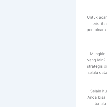
Untuk acar
priorit
pembicara t
Mungkin 
yang lain?
strategis d
selalu da
Selain it
Anda bisa
terlal