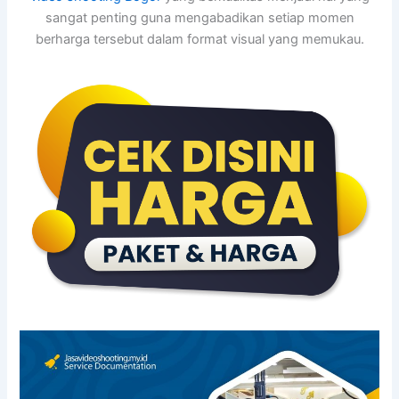
sangat penting guna mengabadikan setiap momen
berharga tersebut dalam format visual yang memukau.