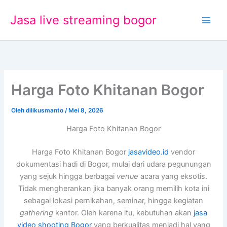
Lewati
Jasa live streaming bogor
ke
konten
Harga Foto Khitanan Bogor
Oleh
dilikusmanto
/
Mei 8, 2026
Harga Foto Khitanan Bogor
Harga Foto Khitanan Bogor
jasavideo.id
vendor
dokumentasi hadi di Bogor, mulai dari udara pegunungan
yang sejuk hingga berbagai
venue
acara yang eksotis.
Tidak mengherankan jika banyak orang memilih kota ini
sebagai lokasi pernikahan, seminar, hingga kegiatan
gathering
kantor. Oleh karena itu, kebutuhan akan
jasa
video shooting Bogor
yang berkualitas menjadi hal yang