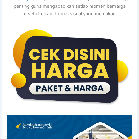
penting guna mengabadikan setiap momen berharga
tersebut dalam format visual yang memukau.