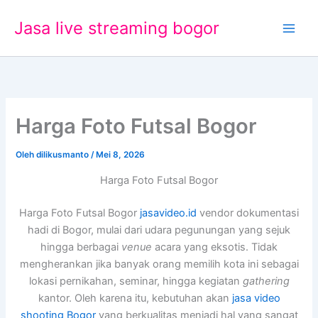
Lewati
Jasa live streaming bogor
ke
konten
Harga Foto Futsal Bogor
Oleh
dilikusmanto
/
Mei 8, 2026
Harga Foto Futsal Bogor
Harga Foto Futsal Bogor
jasavideo.id
vendor dokumentasi
hadi di Bogor, mulai dari udara pegunungan yang sejuk
hingga berbagai
venue
acara yang eksotis. Tidak
mengherankan jika banyak orang memilih kota ini sebagai
lokasi pernikahan, seminar, hingga kegiatan
gathering
kantor. Oleh karena itu, kebutuhan akan
jasa video
shooting Bogor
yang berkualitas menjadi hal yang sangat